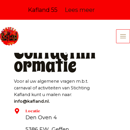
Kafland 55
Lees meer
Ga
naar
de
Ma
inhoud
Contactinf
Me
ormatie
Voor al uw algemene vragen m.b.t.
carnaval of activiteiten van Stichting
Kafland kunt u mailen naar:
info@kafland.nl
.
Locatie
Den Oven 4
5386 EW Geffen