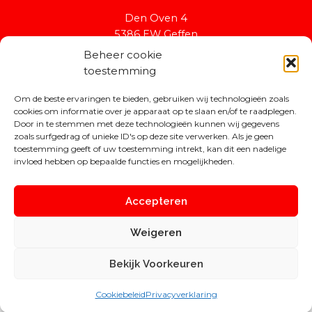
Den Oven 4
5386 EW Geffen
secretaris@kafland.nl
Beheer cookie
toestemming
Kvk: 41081148
Om de beste ervaringen te bieden, gebruiken wij technologieën zoals
Rabobank: NL94RABO0154402575
cookies om informatie over je apparaat op te slaan en/of te raadplegen.
Door in te stemmen met deze technologieën kunnen wij gegevens
zoals surfgedrag of unieke ID's op deze site verwerken. Als je geen
toestemming geeft of uw toestemming intrekt, kan dit een nadelige
invloed hebben op bepaalde functies en mogelijkheden.
Accepteren
Copyright © 2026 Stichting Kafland
Weigeren
Gebouwd door
PC Rolin'
Bekijk Voorkeuren
Gehost door
Zicht ICT
Cookiebeleid
Privacyverklaring