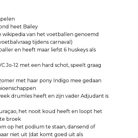
spelen
hond heet Bailey
 wikipedia van het voetballen genoemd
voetbalvraag tijdens carnaval)
baller en heeft maar liefst 6 huskeys als
VVC Jo-12 met een hard schot, speelt graag
 zomer met haar pony Indigo mee gedaan
pioenschappen
eek drumles heeft en zijn vader Adjudant is
uraçao, het nooit koud heeft en loopt het
orte broek
om op het podium te staan, dansend of
ar niet uit (dat komt goed uit als