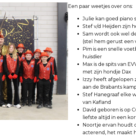
Een paar weetjes over ons:
Julie kan goed piano 
Stef v/d Heijden zijn 
Sam wordt ook wel de
(stel hem gerust een 
Pim is een snelle voet
huisdier
Max is de spits van E
met zijn hondje Dax
Izzy heeft afgelopen
aan de Brabants kam
Stef Hanegraaf elke w
van Kafland
David geboren is op C
liefste altijd in een k
Noortje ervan houdt 
acterend, het maakt ha