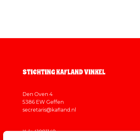
STICHTING KAFLAND VINKEL
Den Oven 4
5386 EW Geffen
secretaris@kafland.nl
Kvk: 41081148
Rabobank: NL94RABO0154402575