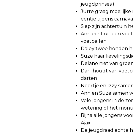
jeugdprinses!)
Jurre graag moeilijk
eentje tijdens carnava
Siep zijn achtertuin h
Ann echt uit een voet
voetballen
Daley twee honden h
Suze haar lievelingsdi
Delano niet van groe
Dani houdt van voetba
darten
Noortje en Izzy samen
Ann en Suze samen v
Vele jongens in de zom
wetering of het mon
Bijna alle jongens vo
Ajax
De jeugdraad echte h