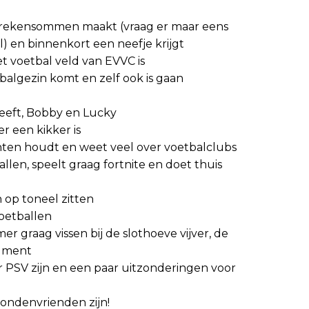
e rekensommen maakt (vraag er maar eens
l) en binnenkort een neefje krijgt
et voetbal veld van EVVC is
balgezin komt en zelf ook is gaan
eeft, Bobby en Lucky
er een kikker is
nten houdt en weet veel over voetbalclubs
llen, speelt graag fortnite en doet thuis
 op toneel zitten
oetballen
er graag vissen bij de slothoeve vijver, de
ument
or PSV zijn en een paar uitzonderingen voor
ondenvrienden zijn!