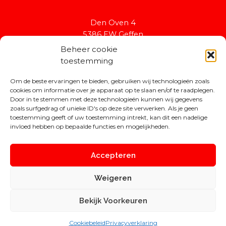
Den Oven 4
5386 EW Geffen
secretaris@kafland.nl
Beheer cookie
toestemming
Kvk: 41081148
Om de beste ervaringen te bieden, gebruiken wij technologieën zoals
Rabobank: NL94RABO0154402575
cookies om informatie over je apparaat op te slaan en/of te raadplegen.
Door in te stemmen met deze technologieën kunnen wij gegevens
zoals surfgedrag of unieke ID's op deze site verwerken. Als je geen
toestemming geeft of uw toestemming intrekt, kan dit een nadelige
invloed hebben op bepaalde functies en mogelijkheden.
Accepteren
Copyright © 2026 Stichting Kafland
Weigeren
Gebouwd door
PC Rolin'
Bekijk Voorkeuren
Gehost door
Zicht ICT
Cookiebeleid
Privacyverklaring